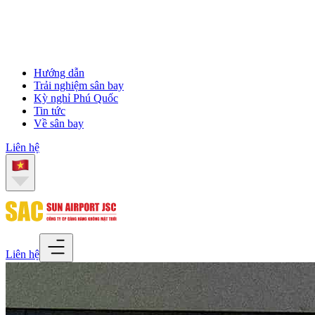
Hướng dẫn
Trải nghiệm sân bay
Kỳ nghỉ Phú Quốc
Tin tức
Về sân bay
Liên hệ
Liên hệ