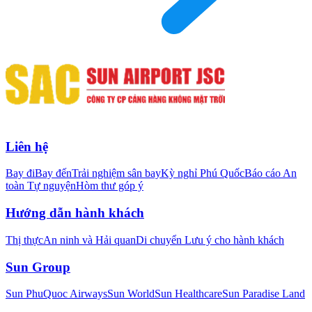
Liên hệ
Bay đi
Bay đến
Trải nghiệm sân bay
Kỳ nghỉ Phú Quốc
Báo cáo An
toàn Tự nguyện
Hòm thư góp ý
Hướng dẫn hành khách
Thị thực
An ninh và Hải quan
Di chuyển
Lưu ý cho hành khách
Sun Group
Sun PhuQuoc Airways
Sun World
Sun Healthcare
Sun Paradise Land