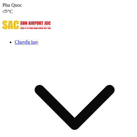
Phu Quoc
⛅
°C
Chuyến bay