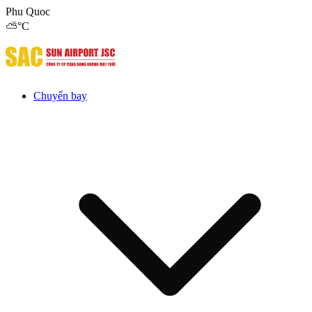
Phu Quoc
⛅
°C
Chuyến bay