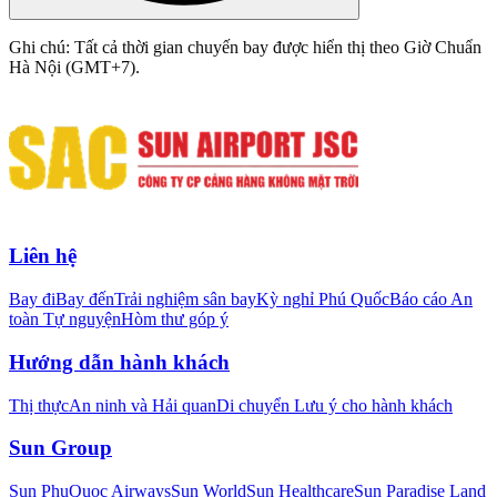
Ghi chú: Tất cả thời gian chuyến bay được hiển thị theo Giờ Chuẩn
Hà Nội (GMT+7).
Liên hệ
Bay đi
Bay đến
Trải nghiệm sân bay
Kỳ nghỉ Phú Quốc
Báo cáo An
toàn Tự nguyện
Hòm thư góp ý
Hướng dẫn hành khách
Thị thực
An ninh và Hải quan
Di chuyển
Lưu ý cho hành khách
Sun Group
Sun PhuQuoc Airways
Sun World
Sun Healthcare
Sun Paradise Land