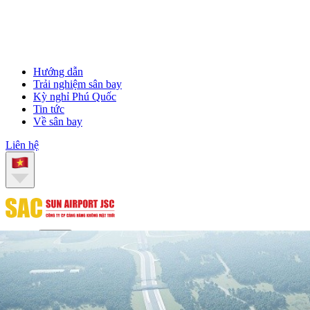
Hướng dẫn
Trải nghiệm sân bay
Kỳ nghỉ Phú Quốc
Tin tức
Về sân bay
Liên hệ
Liên hệ