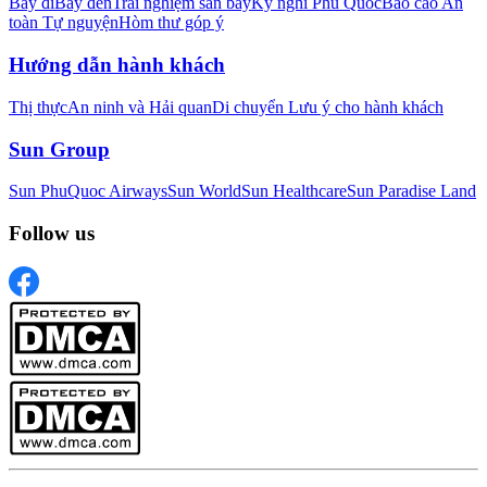
Bay đi
Bay đến
Trải nghiệm sân bay
Kỳ nghỉ Phú Quốc
Báo cáo An
toàn Tự nguyện
Hòm thư góp ý
Hướng dẫn hành khách
Thị thực
An ninh và Hải quan
Di chuyển
Lưu ý cho hành khách
Sun Group
Sun PhuQuoc Airways
Sun World
Sun Healthcare
Sun Paradise Land
Follow us