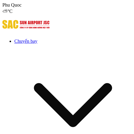
Phu Quoc
⛅
°C
Chuyến bay