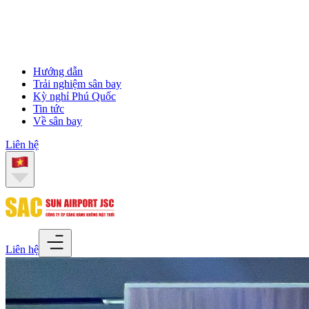
Hướng dẫn
Trải nghiệm sân bay
Kỳ nghỉ Phú Quốc
Tin tức
Về sân bay
Liên hệ
Liên hệ