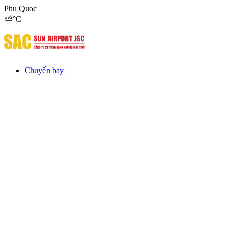
Phu Quoc
⛅
°C
Chuyến bay