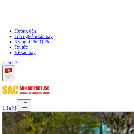
Hướng dẫn
Trải nghiệm sân bay
Kỳ nghỉ Phú Quốc
Tin tức
Về sân bay
Liên hệ
Liên hệ