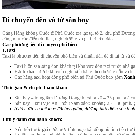
Di chuyển đến và từ sân bay
Cảng Hàng không Quốc tế Phú Quốc tọa lạc tại tổ 2, khu phố Dương 
cũng như các điểm du lịch, nghỉ dưỡng và giải trí trên đảo.
Các phương tiện di chuyển phổ biến
1.Taxi
Taxi là phương tiện di chuyển phổ biến và thuận tiện để đi lại từ và
Taxi luôn sẵn sàng đón khách tại khu vực đón taxi trước nhà g
Hành khách được khuyến nghị xếp hàng theo hướng dẫn và lên x
Các hãng taxi hoạt động phổ biến tại Phú Quốc bao gồm
Xanh
Thời gian & chi phí tham khảo:
Sân bay – trung tâm Dương Đông: khoảng 20 – 25 phút, giá 
Sân bay – khu vực An Thới (Nam đảo): khoảng 25 – 30 phút,
(Giá cước có thể thay đổi tùy quãng đường, thời điểm và chính
Lưu ý dành cho hành khách:
Nên hỏi trước giá cước ước tính hoặc bật đồng hồ tính tiền trư
Ưu tiên sử dụng taxi chính hãng, có logo và phù hiệu rõ ràng đ