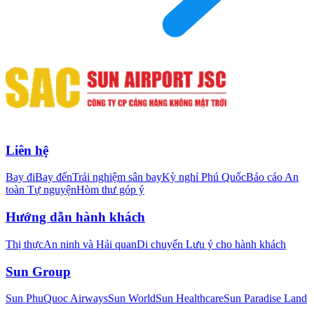
Liên hệ
Bay đi
Bay đến
Trải nghiệm sân bay
Kỳ nghỉ Phú Quốc
Báo cáo An
toàn Tự nguyện
Hòm thư góp ý
Hướng dẫn hành khách
Thị thực
An ninh và Hải quan
Di chuyển
Lưu ý cho hành khách
Sun Group
Sun PhuQuoc Airways
Sun World
Sun Healthcare
Sun Paradise Land