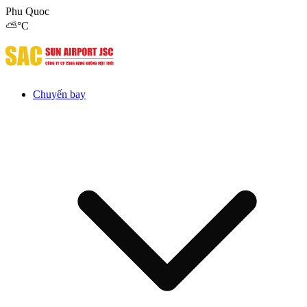
Phu Quoc
⛅
°C
Chuyến bay