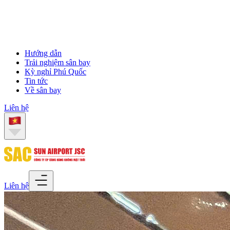
Hướng dẫn
Trải nghiệm sân bay
Kỳ nghỉ Phú Quốc
Tin tức
Về sân bay
Liên hệ
Liên hệ