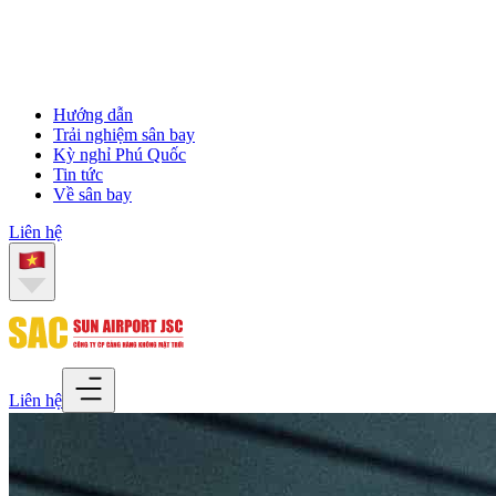
Hướng dẫn
Trải nghiệm sân bay
Kỳ nghỉ Phú Quốc
Tin tức
Về sân bay
Liên hệ
Liên hệ