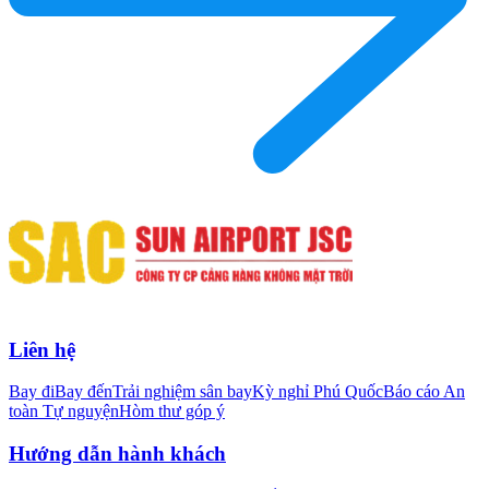
Liên hệ
Bay đi
Bay đến
Trải nghiệm sân bay
Kỳ nghỉ Phú Quốc
Báo cáo An
toàn Tự nguyện
Hòm thư góp ý
Hướng dẫn hành khách