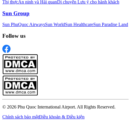
Thị thực
An ninh và Hải quan
Di chuyển
Lưu ý cho hành khách
Sun Group
Sun PhuQuoc Airways
Sun World
Sun Healthcare
Sun Paradise Land
Follow us
© 2026 Phu Quoc International Airport. All Rights Reserved.
Chính sách bảo mật
Điều khoản & Điều kiện