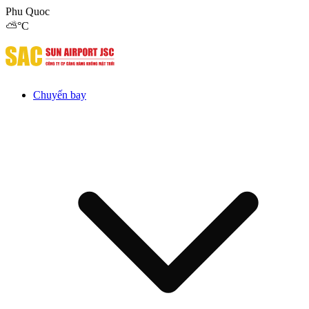
Phu Quoc
⛅
°C
Chuyến bay